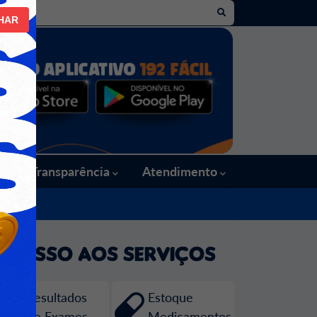
HAR
es
Transparência
Atendimento
Acesso aos Serviços
Resultados
Estoque
de Exames
Medicamentos