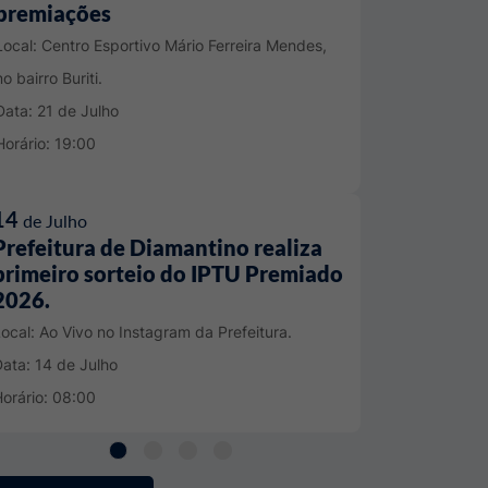
premiações
Local: Centro Esportivo Mário Ferreira Mendes,
no bairro Buriti.
Data: 21
de Julho
Horário: 19:00
25
de Junho
12ª Conferência Municipal dos
Direitos da Criança e do
Adolescente
Local: Unemat
ata: 25
de Junho
orário: 07:00