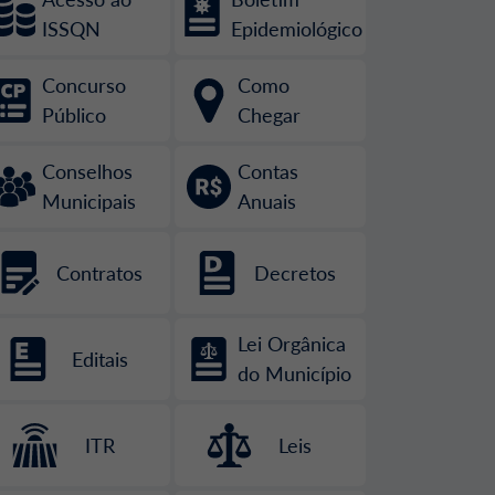
ISSQN
Epidemiológico
Concurso
Como
Público
Chegar
Conselhos
Contas
Municipais
Anuais
Contratos
Decretos
Lei Orgânica
Editais
do Município
ITR
Leis