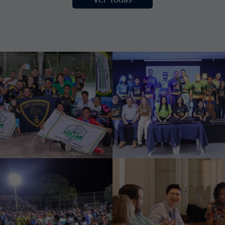
Ago 2026
cretaria de
portes e Lazer
alizou a Final dos
 Jogos de Férias
29 Jul 2026