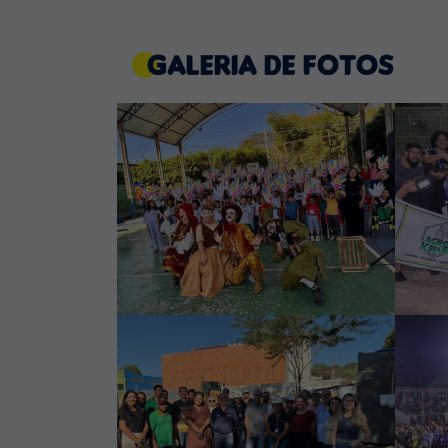
Galeria de Fotos
03 
Se
Es
06 Ago 2026
Teatro na Escola
re
Municipal de Tempo
XX