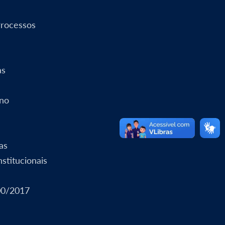
Processos
as
rno
as
stitucionais
00/2017