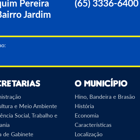
uim Pereira
(65) 3336-6400
airro Jardim
no:
cretarias
O Município
istração
Hino, Bandeira e Brasão
ultura e Meio Ambiente
História
ência Social, Trabalho e
Economia
ania
Características
a de Gabinete
Localização