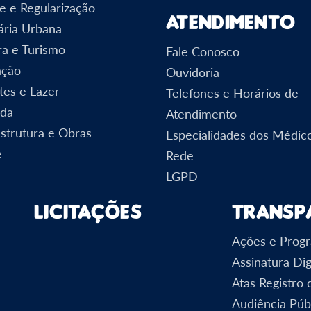
e e Regularização
Atendimento
ária Urbana
ra e Turismo
Fale Conosco
ação
Ouvidoria
tes e Lazer
Telefones e Horários de
nda
Atendimento
estrutura e Obras
Especialidades dos Médic
e
Rede
LGPD
Licitações
Transp
Ações e Prog
Assinatura Dig
Atas Registro
Audiência Púb