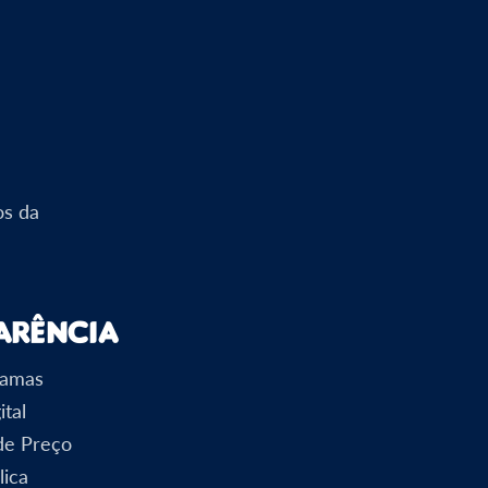
os da
arência
ramas
ital
 de Preço
lica