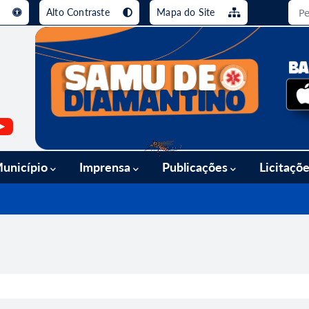
e
Alto Contraste
Mapa do Site
busca [alt+3]
Ir para o rodapé [alt+4]
unicípio
Imprensa
Publicações
Licitaçõ