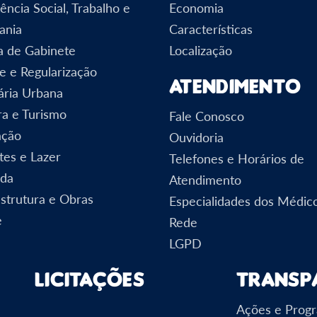
ência Social, Trabalho e
Economia
ania
Características
a de Gabinete
Localização
e e Regularização
Atendimento
ária Urbana
ra e Turismo
Fale Conosco
ação
Ouvidoria
tes e Lazer
Telefones e Horários de
nda
Atendimento
estrutura e Obras
Especialidades dos Médic
e
Rede
LGPD
Licitações
Transp
Ações e Prog