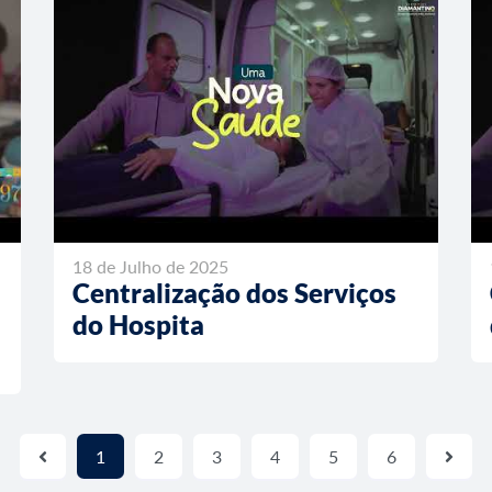
18 de Julho de 2025
Centralização dos Serviços
do Hospita
1
2
3
4
5
6