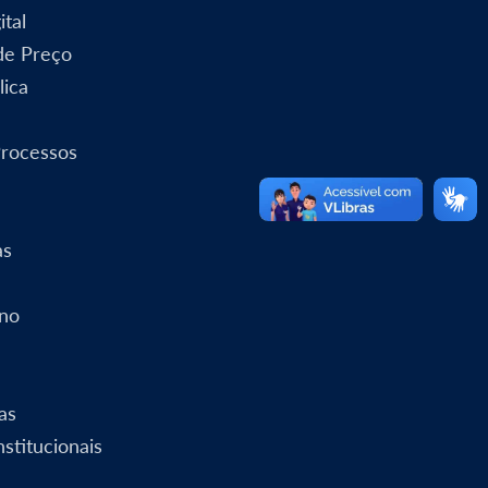
ital
 de Preço
lica
Processos
as
rno
as
stitucionais