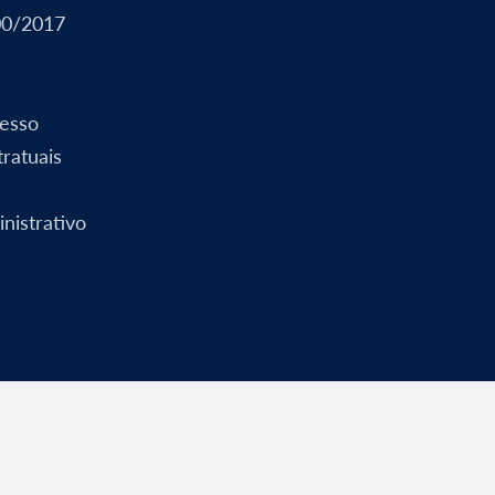
00/2017
esso
ratuais
nistrativo