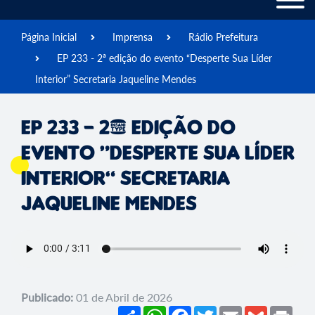
Página Inicial
Imprensa
Rádio Prefeitura
EP 233 - 2ª edição do evento “Desperte Sua Líder
Interior” Secretaria Jaqueline Mendes
EP 233 - 2ª edição do
evento “Desperte Sua Líder
Interior” Secretaria
Jaqueline Mendes
Publicado:
01 de Abril de 2026
Share
WhatsApp
Facebook
Twitter
Email
Gmail
Prin