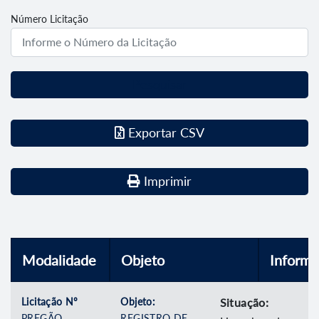
Número Licitação
Pesquisar
Exportar CSV
Imprimir
Modalidade
Objeto
Inform
Licitação Nº
Objeto:
Situação:
PREGÃO
REGISTRO DE