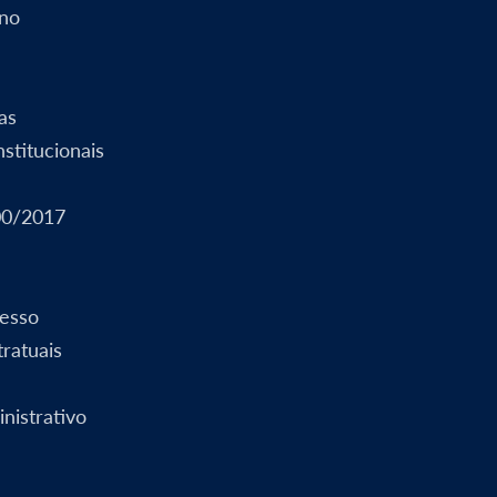
rno
as
stitucionais
00/2017
esso
ratuais
nistrativo