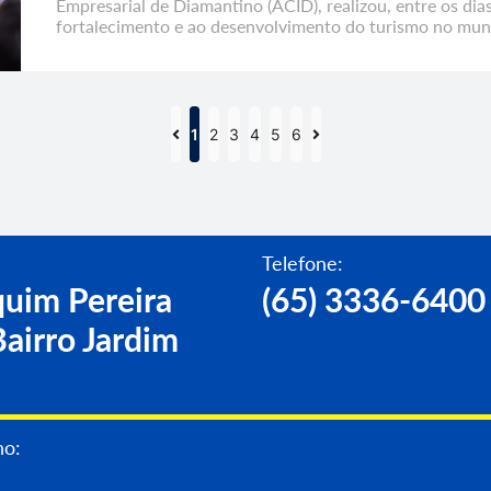
Empresarial de Diamantino (ACID), realizou, entre os di
fortalecimento e ao desenvolvimento do turismo no munic
1
2
3
4
5
6
Telefone:
uim Pereira
(65) 3336-6400
airro Jardim
no: