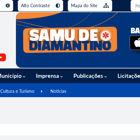
e
Alto Contraste
Mapa do Site
busca [alt+3]
Ir para o rodapé [alt+4]
unicípio
Imprensa
Publicações
Licitaçõ
 Cultura e Turismo
Noticias