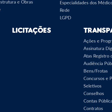
estrutura e Obras
Especialidades dos Médic
e
Rede
LGPD
Licitações
Transp
Ações e Prog
Assinatura Dig
Atas Registro
Audiência Púb
Bens/Frotas
Concursos e 
Seletivos
Conselhos
Contas Públic
Contratos