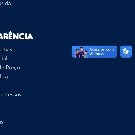
os da
arência
ramas
ital
 de Preço
lica
Processos
as