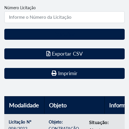
Número Licitação
Pesquisar
Exportar CSV
Imprimir
Modalidade
Objeto
Inform
Licitação Nº
Objeto:
Situação:
008/2022
CONTRATAÇÃO