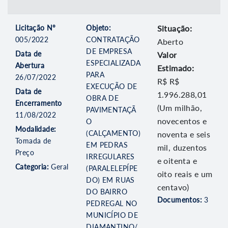
Licitação Nº
Objeto:
Situação:
005/2022
CONTRATAÇÃO
Aberto
DE EMPRESA
Data de
Valor
ESPECIALIZADA
Abertura
Estimado:
PARA
26/07/2022
R$ R$
EXECUÇÃO DE
Data de
1.996.288,01
OBRA DE
Encerramento
(Um milhão,
PAVIMENTAÇÃ
11/08/2022
novecentos e
O
Modalidade:
(CALÇAMENTO)
noventa e seis
Tomada de
EM PEDRAS
mil, duzentos
Preço
IRREGULARES
e oitenta e
Categoria:
Geral
(PARALELEPÍPE
oito reais e um
DO) EM RUAS
centavo)
DO BAIRRO
Documentos:
3
PEDREGAL NO
MUNICÍPIO DE
DIAMANTINO/