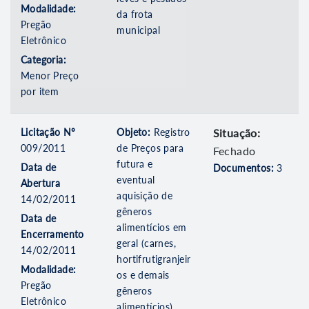
Modalidade:
da frota
Pregão
municipal
Eletrônico
Categoria:
Menor Preço
por item
Licitação Nº
Objeto:
Registro
Situação:
009/2011
de Preços para
Fechado
futura e
Data de
Documentos:
3
eventual
Abertura
aquisição de
14/02/2011
gêneros
Data de
alimentícios em
Encerramento
geral (carnes,
14/02/2011
hortifrutigranjeir
Modalidade:
os e demais
Pregão
gêneros
Eletrônico
alimentícios),