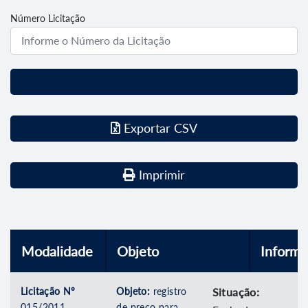
Número Licitação
Pesquisar
Exportar CSV
Imprimir
Modalidade
Objeto
Inform
Licitação Nº
Objeto:
registro
Situação:
015/2011
de preço para