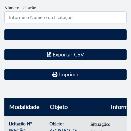
Número Licitação
Pesquisar
Exportar CSV
Imprimir
Modalidade
Objeto
Inform
Licitação Nº
Objeto:
Situação:
PREGÃO
REGISTRO DE