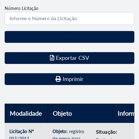
Número Licitação
Pesquisar
Exportar CSV
Imprimir
Modalidade
Objeto
Inform
Licitação Nº
Objeto:
registro
Situação:
015/2011
de preço para