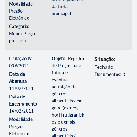
Modalidade:
da frota
Pregão
municipal
Eletrônico
Categoria:
Menor Preço
por item
Licitação Nº
Objeto:
Registro
Situação:
009/2011
de Preços para
Fechado
futura e
Data de
Documentos:
3
eventual
Abertura
aquisição de
14/02/2011
gêneros
Data de
alimentícios em
Encerramento
geral (carnes,
14/02/2011
hortifrutigranjeir
Modalidade:
os e demais
Pregão
gêneros
Eletrônico
alimentícios),