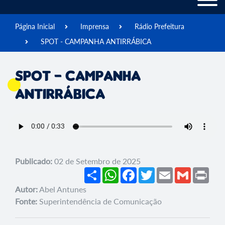
Página Inicial
Imprensa
Rádio Prefeitura
SPOT - CAMPANHA ANTIRRÁBICA
SPOT - CAMPANHA
ANTIRRÁBICA
Publicado:
02 de Setembro de 2025
Share
WhatsApp
Facebook
Twitter
Email
Gmail
Prin
Autor:
Abel Antunes
Fonte:
Superintendência de Comunicação