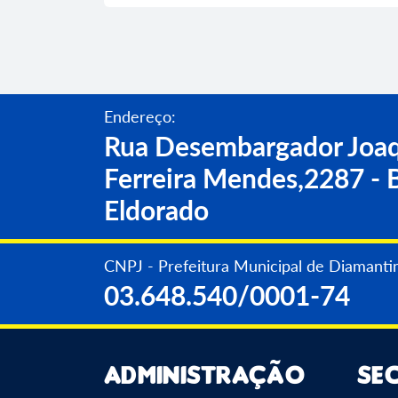
Endereço:
Rua Desembargador Joaq
Ferreira Mendes,2287 - B
Eldorado
CNPJ - Prefeitura Municipal de Diamanti
03.648.540/0001-74
Administração
Se