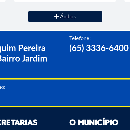
Áudios
Telefone:
uim Pereira
(65) 3336-6400
airro Jardim
no:
cretarias
O Município