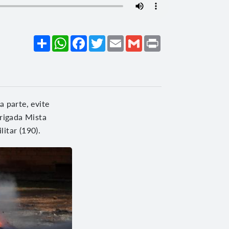
Share
WhatsApp
Facebook
Twitter
Email
Gmail
Print
 parte, evite
Brigada Mista
itar (190).