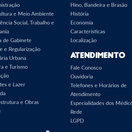
istração
Hino, Bandeira e Brasão
ultura e Meio Ambiente
História
ência Social, Trabalho e
Economia
ania
Características
a de Gabinete
Localização
e e Regularização
Atendimento
ária Urbana
ra e Turismo
Fale Conosco
ação
Ouvidoria
tes e Lazer
Telefones e Horários de
nda
Atendimento
estrutura e Obras
Especialidades dos Médic
e
Rede
LGPD