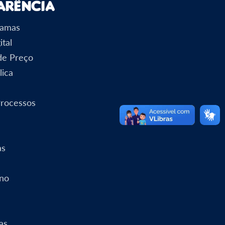
arência
ramas
ital
 de Preço
lica
Processos
as
rno
as