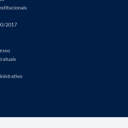
stitucionais
00/2017
esso
ratuais
nistrativo