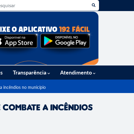
es
Transparência
Atendimento
 a incêndios no município
de combate a incêndios