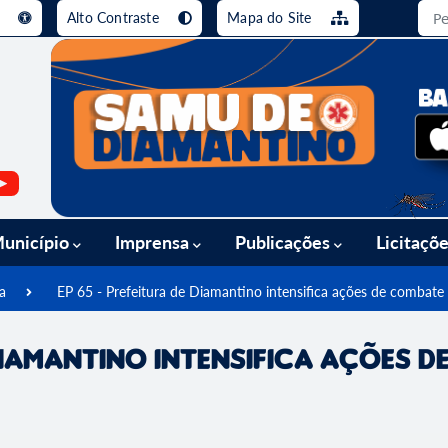
e
Alto Contraste
Mapa do Site
busca [alt+3]
Ir para o rodapé [alt+4]
unicípio
Imprensa
Publicações
Licitaçõ
a
EP 65 - Prefeitura de Diamantino intensifica ações de combate
 Diamantino intensifica ações 