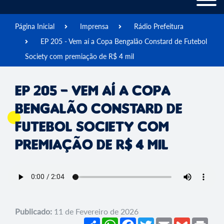
Página Inicial
Imprensa
Rádio Prefeitura
EP 205 - Vem aí a Copa Bengalão Constard de Futebol
Society com premiação de R$ 4 mil
EP 205 - Vem aí a Copa
Bengalão Constard de
Futebol Society com
premiação de R$ 4 mil
Publicado:
11 de Fevereiro de 2026
Share
WhatsApp
Facebook
Twitter
Email
Gmail
Prin