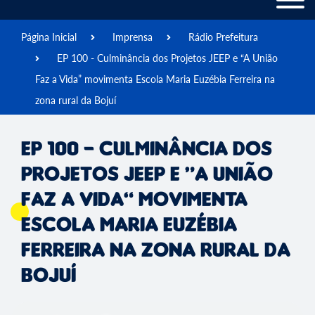
Página Inicial
Imprensa
Rádio Prefeitura
EP 100 - Culminância dos Projetos JEEP e “A União
Faz a Vida” movimenta Escola Maria Euzébia Ferreira na
zona rural da Bojuí
EP 100 - Culminância dos
Projetos JEEP e “A União
Faz a Vida” movimenta
Escola Maria Euzébia
Ferreira na zona rural da
Bojuí