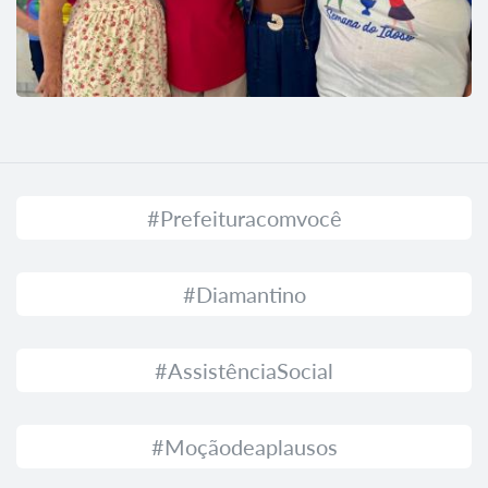
#Prefeituracomvocê
#Diamantino
#AssistênciaSocial
#Moçãodeaplausos