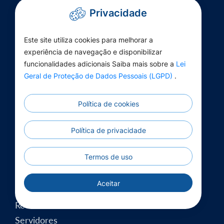
Convênios
Privacidade
Despesas
Escalas Médicas
Este site utiliza cookies para melhorar a
experiência de navegação e disponibilizar
Informações Institucionais
funcionalidades adicionais Saiba mais sobre a
Lei
Legislação
Geral de Proteção de Dados Pessoais (LGPD)
.
Legislação 2000/2017
Lei Aldir Blanc
Política de cookies
Licitações
Normas de Acesso
Política de privacidade
Parcerias Contratuais
Termos de uso
Planejamento
Processo Administrativo
Aceitar
Publicações
Receitas
Servidores