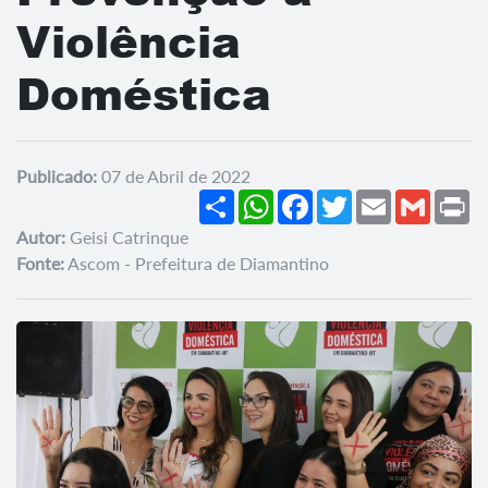
Violência
Doméstica
Publicado:
07 de Abril de 2022
Share
WhatsApp
Facebook
Twitter
Email
Gmail
Pr
Autor:
Geisi Catrinque
Fonte:
Ascom - Prefeitura de Diamantino