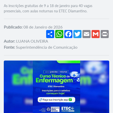
As inscrições gratuitas de 9 a 18 de janeiro para 40 vagas
presenciais, com aulas noturnas na ETEC Diamantino.
Publicado:
08 de Janeiro de 2026
Share
WhatsApp
Facebook
Twitter
Email
Gmail
Pr
Autor:
LUANA OLIVEIRA
Fonte:
Superintendência de Comunicação