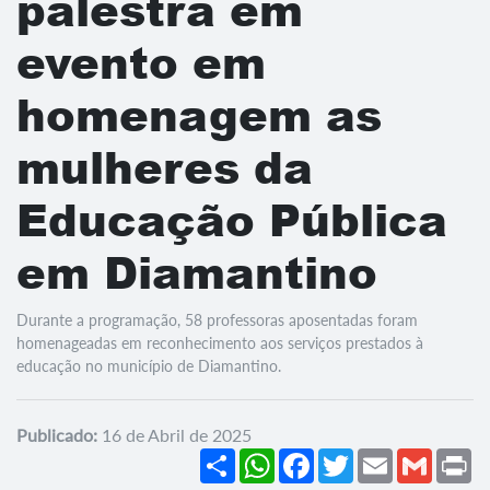
palestra em
evento em
homenagem as
mulheres da
Educação Pública
em Diamantino
Durante a programação, 58 professoras aposentadas foram
homenageadas em reconhecimento aos serviços prestados à
educação no município de Diamantino.
Publicado:
16 de Abril de 2025
Share
WhatsApp
Facebook
Twitter
Email
Gmail
Pr