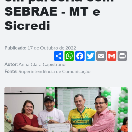
SEBRAE - MT e
Sicredi
Publicado:
17 de Outubro de 2022
Share
WhatsApp
Facebook
Twitter
Email
Gmail
Pr
Autor:
Anna Clara Capistrano
Fonte:
Superintendência de Comunicação