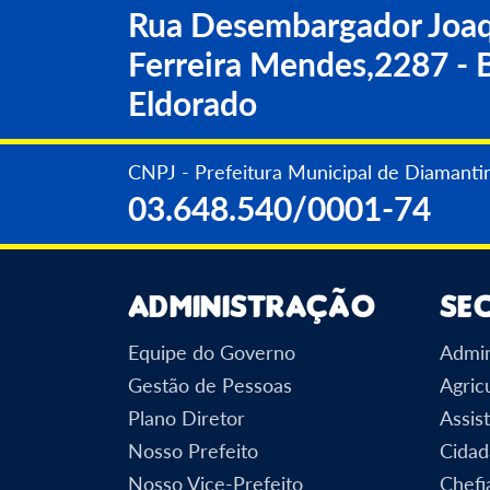
Rua Desembargador Joaq
Ferreira Mendes,2287 - B
Eldorado
06 Ago 2026
Teatro educativo reúne mais de 13
CNPJ - Prefeitura Municipal de Diamanti
Diamantino no Dia Nacional de Co
03.648.540/0001-74
Administração
Se
Equipe do Governo
Admin
Gestão de Pessoas
Agric
Plano Diretor
Assist
Nosso Prefeito
Cidad
Nosso Vice-Prefeito
Chefi