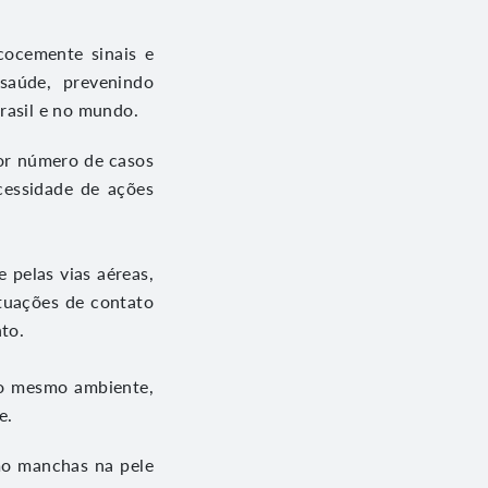
ecocemente sinais e
saúde, prevenindo
rasil e no mundo.
or número de casos
cessidade de ações
 pelas vias aéreas,
ituações de contato
to.
no mesmo ambiente,
e.
mo manchas na pele