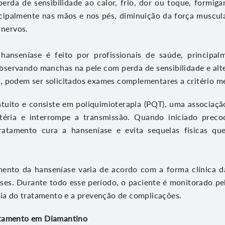
erda de sensibilidade ao calor, frio, dor ou toque, formi
cipalmente nas mãos e nos pés, diminuição da força muscula
 nervos.
hanseníase é feito por profissionais de saúde, principa
 observando manchas na pele com perda de sensibilidade e alt
 podem ser solicitados exames complementares a critério m
atuito e consiste em poliquimioterapia (PQT), uma associaç
téria e interrompe a transmissão. Quando iniciado prec
ratamento cura a hanseníase e evita sequelas físicas q
ento da hanseníase varia de acordo com a forma clínica 
ses. Durante todo esse período, o paciente é monitorado pe
cia do tratamento e a prevenção de complicações.
atamento em Diamantino