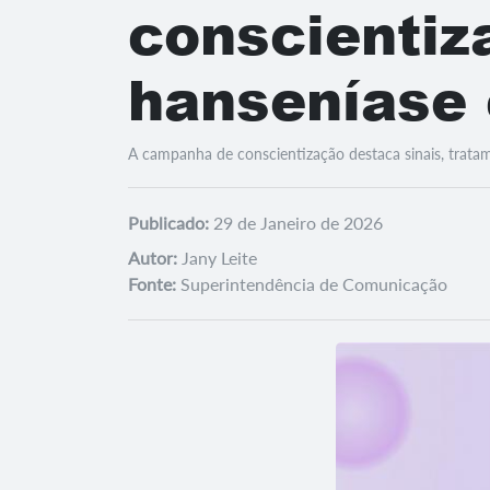
conscientiz
hanseníase 
A campanha de conscientização destaca sinais, tratam
Publicado:
29 de Janeiro de 2026
Autor:
Jany Leite
Fonte:
Superintendência de Comunicação