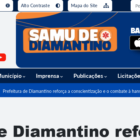
e
Alto Contraste
Mapa do Site
busca [alt+3]
Ir para o rodapé [alt+4]
unicípio
Imprensa
Publicações
Licitaçõ
Prefeitura de Diamantino reforça a conscientização e o combate à ha
de Diamantino ref