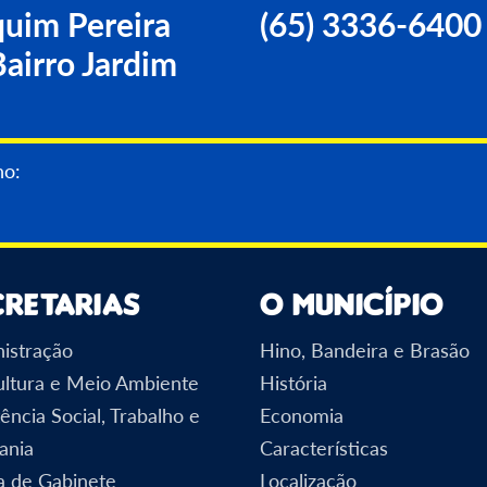
uim Pereira
(65) 3336-6400
airro Jardim
05 Ago 2026
0 crianças em
Águas de Diamantino
no:
operar
QR Code para acesso 
cretarias
O Município
istração
Hino, Bandeira e Brasão
ultura e Meio Ambiente
História
ência Social, Trabalho e
Economia
ania
Características
a de Gabinete
Localização