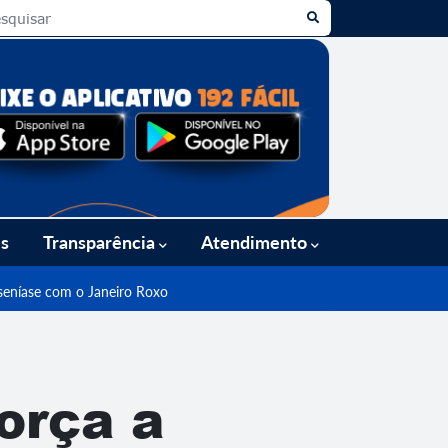
es
Transparência
Atendimento
nseníase com o Janeiro Roxo
orça a