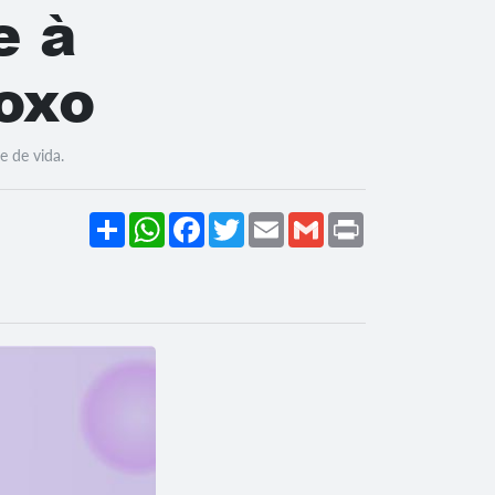
e à
oxo
e de vida.
Share
WhatsApp
Facebook
Twitter
Email
Gmail
Print