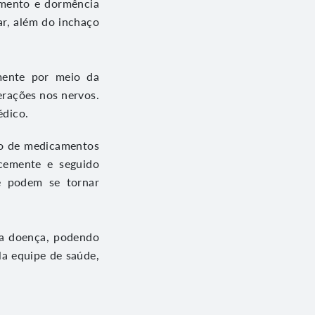
gamento e dormência
r, além do inchaço
lmente por meio da
erações nos nervos.
édico.
ão de medicamentos
ocemente e seguido
ue podem se tornar
da doença, podendo
la equipe de saúde,