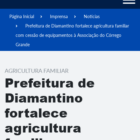
Página Inicial
Imprensa
Notícias
Prefeitura de Diamantino fortalece agricultura familiar
com cessão de equipamentos à Associação do Córrego
Grande
AGRICULTURA FAMILIAR
Prefeitura de
Diamantino
fortalece
agricultura