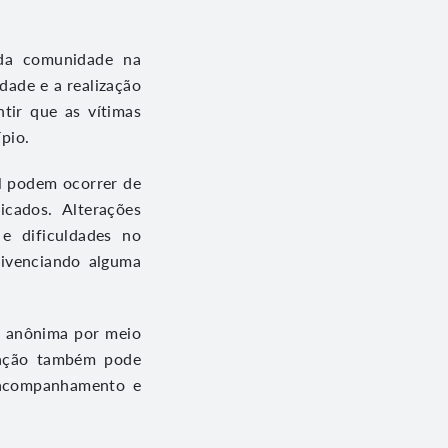
 da comunidade na
dade e a realização
tir que as vítimas
pio.
al podem ocorrer de
icados. Alterações
e dificuldades no
vivenciando alguma
a anônima por meio
lação também pode
, acompanhamento e