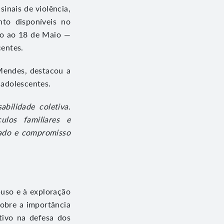
inais de violência,
nto disponíveis no
são ao 18 de Maio —
centes.
 Mendes, destacou a
 adolescentes.
bilidade coletiva.
ulos familiares e
dado e compromisso
uso e à exploração
sobre a importância
tivo na defesa dos