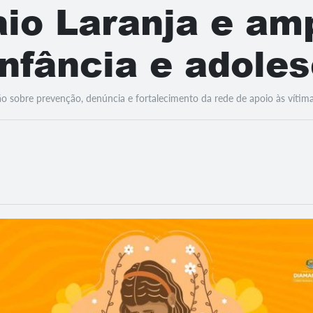
io Laranja e amp
infância e adole
o sobre prevenção, denúncia e fortalecimento da rede de apoio às vítima