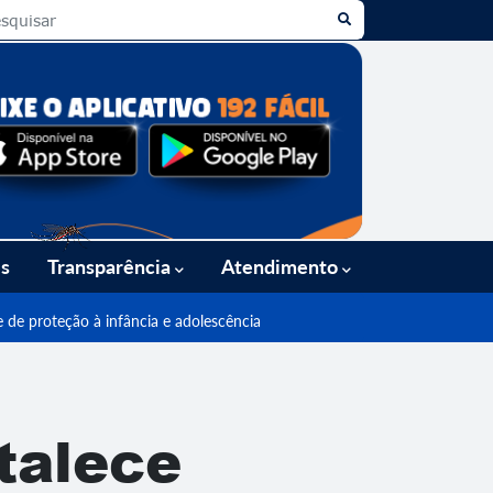
es
Transparência
Atendimento
 de proteção à infância e adolescência
talece