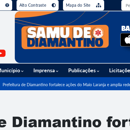
e
Alto Contraste
Mapa do Site
busca [alt+3]
Ir para o rodapé [alt+4]
unicípio
Imprensa
Publicações
Licitaçõ
Prefeitura de Diamantino fortalece ações do Maio Laranja e amplia rede
de Diamantino for