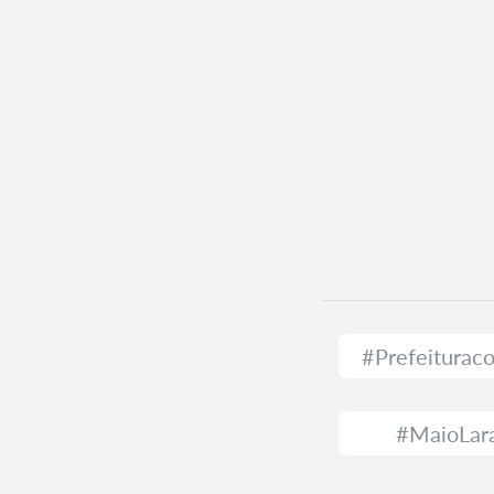
#Prefeitura
#MaioLar