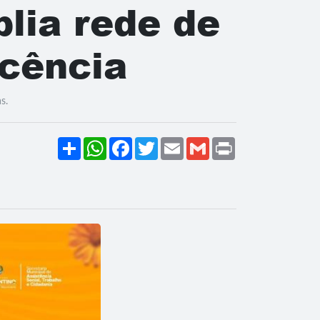
lia rede de
scência
s.
Share
WhatsApp
Facebook
Twitter
Email
Gmail
Print