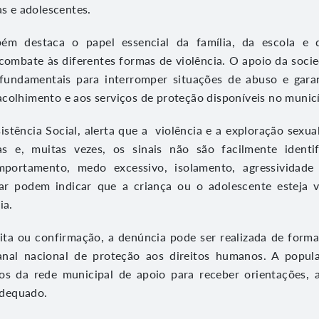
as e adolescentes.
m destaca o papel essencial da família, da escola e
 combate às diferentes formas de violência. O apoio da socie
fundamentais para interromper situações de abuso e garan
colhimento e aos serviços de proteção disponíveis no municí
sistência Social, alerta que a violência e a exploração sexu
as e, muitas vezes, os sinais não são facilmente identif
mportamento, medo excessivo, isolamento, agressividade 
r podem indicar que a criança ou o adolescente esteja 
ia.
ita ou confirmação, a denúncia pode ser realizada de form
anal nacional de proteção aos direitos humanos. A popu
ços da rede municipal de apoio para receber orientações
dequado.