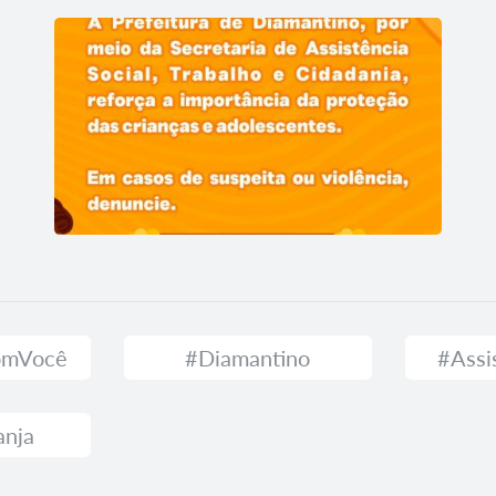
comVocê
#Diamantino
#Assi
anja