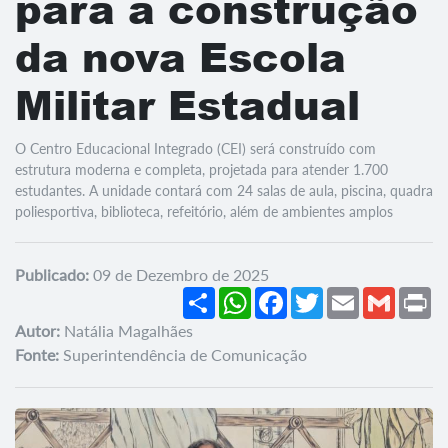
para a construção
da nova Escola
Militar Estadual
O Centro Educacional Integrado (CEI) será construído com
estrutura moderna e completa, projetada para atender 1.700
estudantes. A unidade contará com 24 salas de aula, piscina, quadra
poliesportiva, biblioteca, refeitório, além de ambientes amplos
Publicado:
09 de Dezembro de 2025
Share
WhatsApp
Facebook
Twitter
Email
Gmail
Pr
Autor:
Natália Magalhães
Fonte:
Superintendência de Comunicação