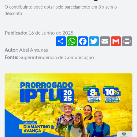
O contribuinte pode optar pelo parcelamento em 8 x sem o
desconto
Publicado:
16 de Junho de 2025
Share
WhatsApp
Facebook
Twitter
Email
Gmail
Pr
Autor:
Abel Antunes
Fonte:
Superintendência de Comunicação