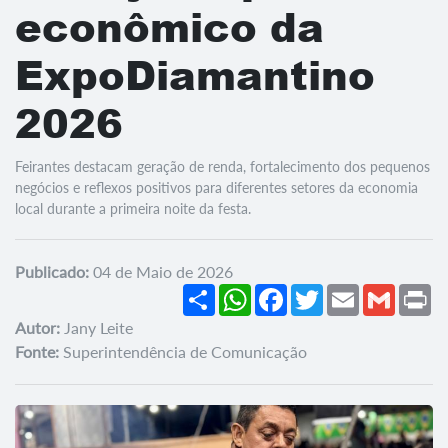
econômico da
ExpoDiamantino
2026
Feirantes destacam geração de renda, fortalecimento dos pequenos
negócios e reflexos positivos para diferentes setores da economia
local durante a primeira noite da festa.
Publicado:
04 de Maio de 2026
Share
WhatsApp
Facebook
Twitter
Email
Gmail
Pr
Autor:
Jany Leite
Fonte:
Superintendência de Comunicação