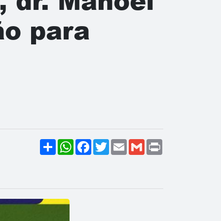
, dr. Manoel
ão para
Share
WhatsApp
Facebook
Twitter
Email
Gmail
Print