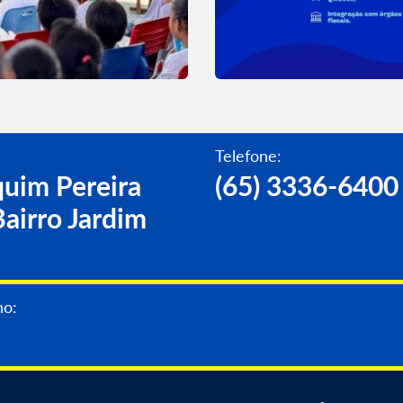
Telefone:
uim Pereira
(65) 3336-6400
airro Jardim
05 Ago 2026
0 crianças em
Águas de Diamantino
no:
operar
QR Code para acesso 