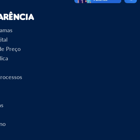
arência
ramas
ital
 de Preço
lica
Processos
as
rno