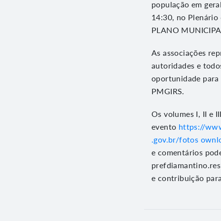
população em geral 
14:30, no Plenário
PLANO MUNICIPA
As associações rep
autoridades e todo
oportunidade para 
PMGIRS.
Os volumes I, II e
evento
https://ww
.gov.br/fotos own
e comentários pode
prefdiamantino.re
e contribuição par