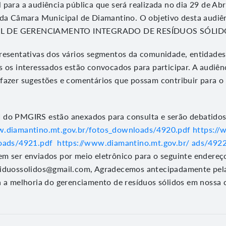
para a audiência pública que será realizada no dia 29 de Abr
 da Câmara Municipal de Diamantino. O objetivo desta audiênc
L DE GERENCIAMENTO INTEGRADO DE RESÍDUOS SÓLIDO
resentativas dos vários segmentos da comunidade, entidades 
s os interessados estão convocados para participar. A audiên
fazer sugestões e comentários que possam contribuir para 
 III do PMGIRS estão anexados para consulta e serão debatido
w.diamantino.mt.gov.br/fotos_downloads/4920.pdf
https://
loads/4921.pdf
https://www.diamantino.mt.gov.br/ ads/4922
m ser enviados por meio eletrônico para o seguinte endereço
siduossolidos@gmail.com, Agradecemos antecipadamente pela
a a melhoria do gerenciamento de resíduos sólidos em nossa 