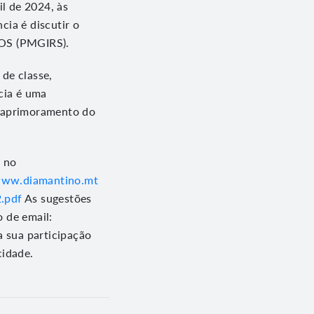
il de 2024, às
ia é discutir o
S (PMGIRS).
de classe,
cia é uma
o aprimoramento do
s no
www.diamantino.mt
.pdf
As sugestões
 de email:
 sua participação
cidade.