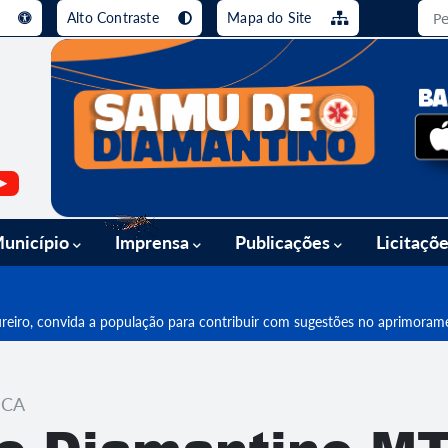
e
Alto Contraste
Mapa do Site
busca [alt+3]
Ir para o rodapé [alt+4]
unicípio
Imprensa
Publicações
Licitaçõ
ureiro, convida a população para contribuir com sugestões no aprimor
ICA