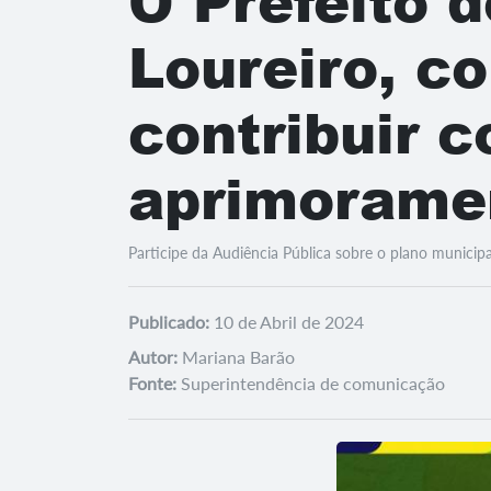
O Prefeito 
Loureiro, c
contribuir 
aprimorame
Participe da Audiência Pública sobre o plano municip
Publicado:
10 de Abril de 2024
Autor:
Mariana Barão
Fonte:
Superintendência de comunicação