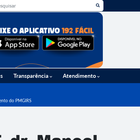
es
Transparência
Atendimento
amento do PMGIRS