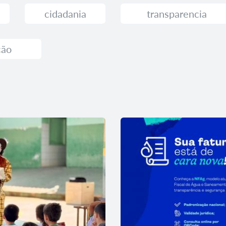
cidadania
transparencia
ção