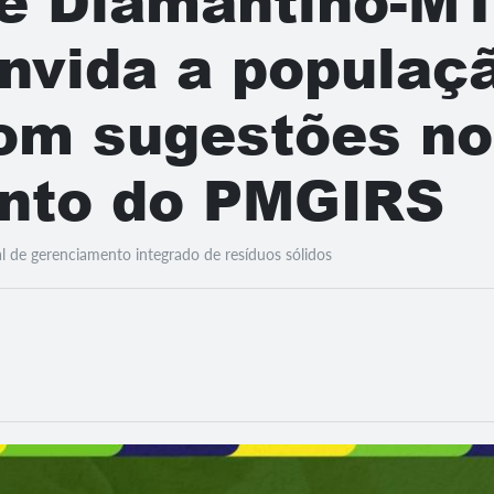
de Diamantino-MT
onvida a populaç
com sugestões no
nto do PMGIRS
al de gerenciamento integrado de resíduos sólidos