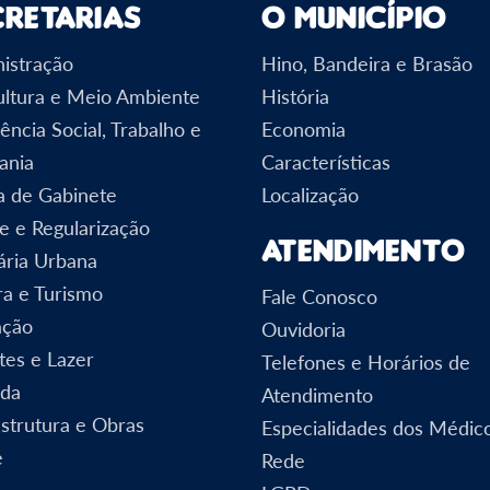
cretarias
O Município
istração
Hino, Bandeira e Brasão
ultura e Meio Ambiente
História
ência Social, Trabalho e
Economia
ania
Características
a de Gabinete
Localização
e e Regularização
Atendimento
ária Urbana
ra e Turismo
Fale Conosco
ação
Ouvidoria
tes e Lazer
Telefones e Horários de
nda
Atendimento
estrutura e Obras
Especialidades dos Médic
e
Rede