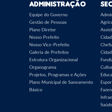
Administração
Se
Equipe do Governo
Admin
Gestão de Pessoas
Agric
Plano Diretor
Assist
Nosso Prefeito
Cidad
Nosso Vice-Prefeito
Chefi
Galeria de Prefeitos
Cidad
Estrutura Organizacional
Fundi
Organograma
Cultu
Projetos, Programas e Ações
Educ
Plano Municipal de Saneamento
Espor
Básico
Faze
Infra
Saúd