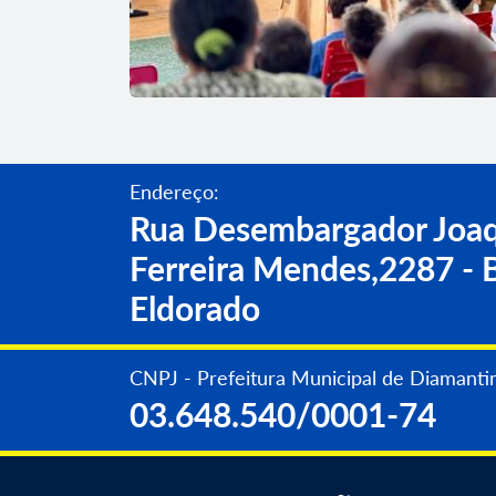
Endereço:
Rua Desembargador Joaq
Ferreira Mendes,2287 - B
Eldorado
06 Ago 2026
Teatro educativo reúne mais de 13
CNPJ - Prefeitura Municipal de Diamanti
Diamantino no Dia Nacional de Co
03.648.540/0001-74