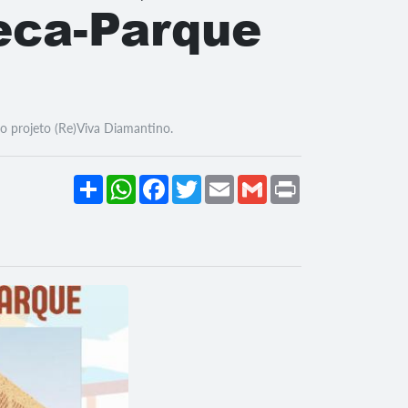
eca-Parque
o projeto (Re)Viva Diamantino.
Share
WhatsApp
Facebook
Twitter
Email
Gmail
Print