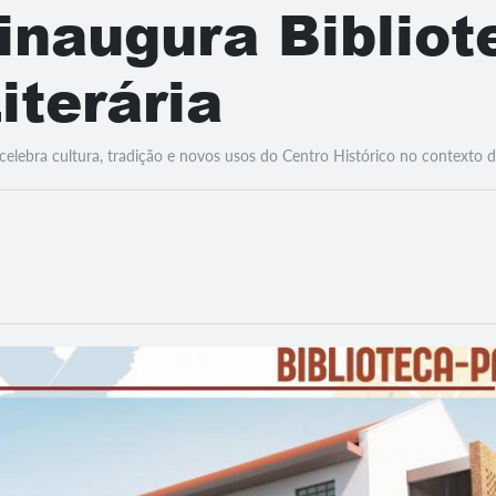
inaugura Bibliot
iterária
elebra cultura, tradição e novos usos do Centro Histórico no contexto d