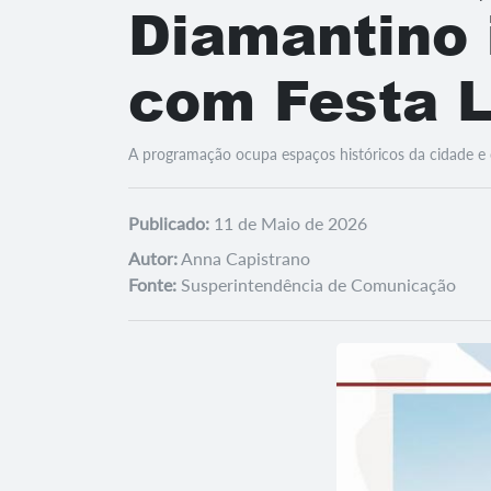
Diamantino 
com Festa L
A programação ocupa espaços históricos da cidade e c
Publicado:
11 de Maio de 2026
Autor:
Anna Capistrano
Fonte:
Susperintendência de Comunicação