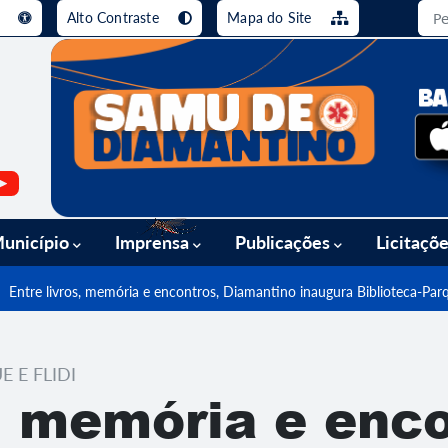
e
Alto Contraste
Mapa do Site
busca [alt+3]
Ir para o rodapé [alt+4]
unicípio
Imprensa
Publicações
Licitaçõ
Entre livros, memória e encontros, Diamantino inaugura Biblioteca-Parq
 E FLIDI
s, memória e enc