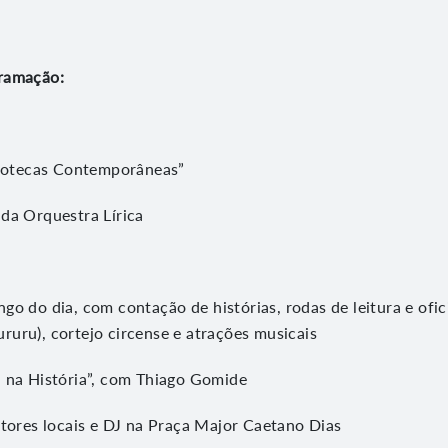
ramação:
)
bliotecas Contemporâneas”
da Orquestra Lírica
go do dia, com contação de histórias, rodas de leitura e ofi
 Cururu), cortejo circense e atrações musicais
á na História”, com Thiago Gomide
utores locais e DJ na Praça Major Caetano Dias