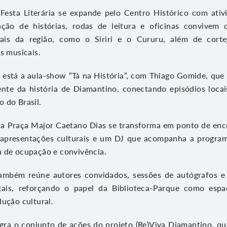
 Festa Literária se expande pelo Centro Histórico com ativ
ção de histórias, rodas de leitura e oficinas convivem
onais da região, como o Siriri e o Cururu, além de corte
es musicais.
 está a aula-show “Tá na História”, com Thiago Gomide, que
ente da história de Diamantino, conectando episódios loca
 do Brasil.
 a Praça Major Caetano Dias se transforma em ponto de enc
, apresentações culturais e um DJ que acompanha a progra
a de ocupação e convivência.
 também reúne autores convidados, sessões de autógrafos e
cais, reforçando o papel da Biblioteca-Parque como esp
dução cultural.
egra o conjunto de ações do projeto (Re)Viva Diamantino, 