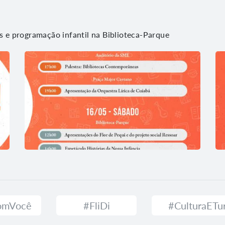
as e programação infantil na Biblioteca-Parque
ComVocê
#FliDi
#CulturaETu