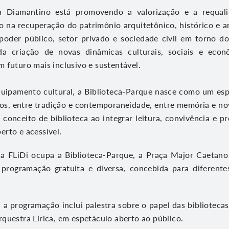
va Diamantino está promovendo a valorização e a requali
o na recuperação do patrimônio arquitetônico, histórico e a
 poder público, setor privado e sociedade civil em torno d
a criação de novas dinâmicas culturais, sociais e econ
 futuro mais inclusivo e sustentável.
uipamento cultural, a Biblioteca-Parque nasce como um es
ivros, entre tradição e contemporaneidade, entre memória e no
 conceito de biblioteca ao integrar leitura, convivência e p
rto e acessível.
, a FLiDi ocupa a Biblioteca-Parque, a Praça Major Caetano
rogramação gratuita e diversa, concebida para diferentes
), a programação inclui palestra sobre o papel das bibliotec
questra Lírica, em espetáculo aberto ao público.