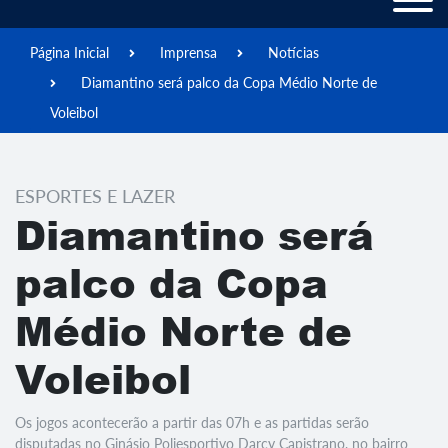
Página Inicial
Imprensa
Notícias
Diamantino será palco da Copa Médio Norte de
Voleibol
ESPORTES E LAZER
Diamantino será
palco da Copa
Médio Norte de
Voleibol
Os jogos acontecerão a partir das 07h e as partidas serão
disputadas no Ginásio Poliesportivo Darcy Capistrano, no bairro