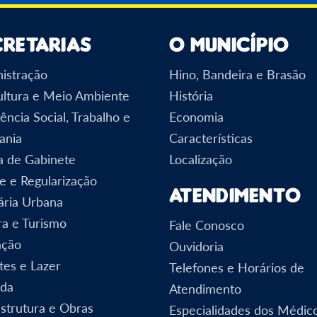
cretarias
O Município
istração
Hino, Bandeira e Brasão
ultura e Meio Ambiente
História
ência Social, Trabalho e
Economia
ania
Características
a de Gabinete
Localização
e e Regularização
Atendimento
ária Urbana
ra e Turismo
Fale Conosco
ação
Ouvidoria
tes e Lazer
Telefones e Horários de
nda
Atendimento
estrutura e Obras
Especialidades dos Médic