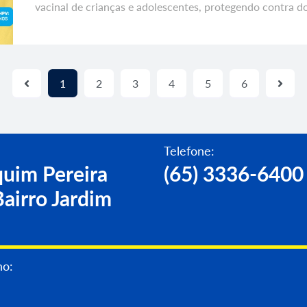
vacinal de crianças e adolescentes, protegendo contra 
1
2
3
4
5
6
Telefone:
uim Pereira
(65) 3336-6400
airro Jardim
no: