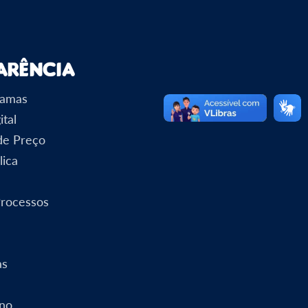
arência
ramas
ital
 de Preço
lica
Processos
as
rno