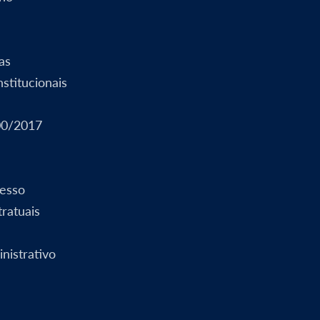
as
stitucionais
00/2017
esso
ratuais
nistrativo