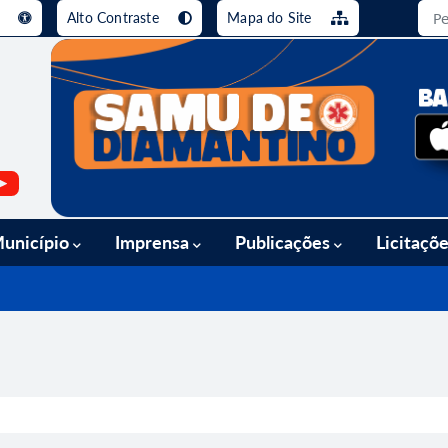
e
Alto Contraste
Mapa do Site
busca [alt+3]
Ir para o rodapé [alt+4]
unicípio
Imprensa
Publicações
Licitaçõ