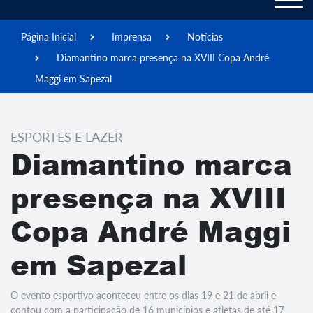
Página Inicial
Imprensa
Notícias
Diamantino marca presença na XVIII Copa André
Maggi em Sapezal
ESPORTES E LAZER
Diamantino marca
presença na XVIII
Copa André Maggi
em Sapezal
O evento esportivo aconteceu entre os dias 19 e 21 de abril e
contou com a participação de 16 municípios e atletas de até 17