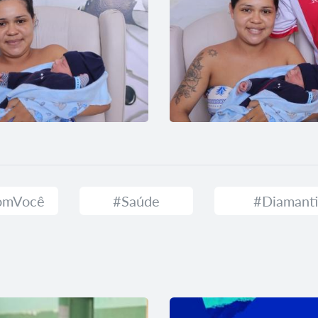
ComVocê
#Saúde
#Diamant