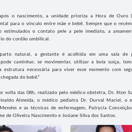
 após o nascimento, a unidade prioriza a Hora de Ouro 
al para o vínculo entre mãe e bebê. Sempre que o recém
ão estimulados o contato pele a pele imediato, a amame
o do cordão umbilical.
parto natural, a gestante é acolhida em uma sala de 
 pode caminhar, se movimentar, utilizar a bola suíça, t
a estrutura necessária para viver esse momento com segu
a chegada do bebê.”
r volta das 08h, realizado pelo médico obstetra, Dr. Ilton S
Reinaldo Almeida, o médico pediatra Dr. Durval Maciel, o 
 Mendes e as técnicas de enfermagem, Patrycia Conceição
e de Oliveira Nascimento e Josiane Silva dos Santos.