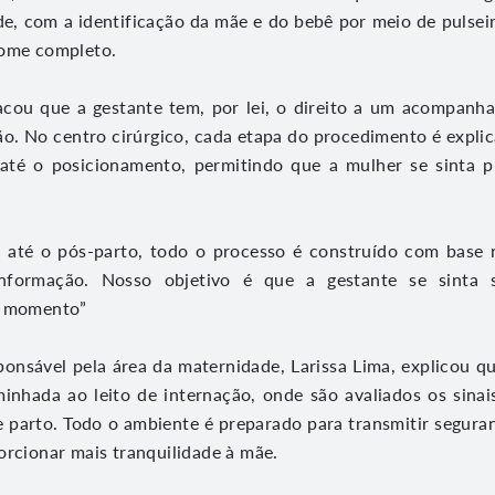
e, com a identificação da mãe e do bebê por meio de pulse
nome completo.
acou que a gestante tem, por lei, o direito a um acompanha
ão. No centro cirúrgico, cada etapa do procedimento é explic
 até o posicionamento, permitindo que a mulher se sinta p
 até o pós-parto, todo o processo é construído com base 
nformação. Nosso objetivo é que a gestante se sinta s
e momento”
ponsável pela área da maternidade, Larissa Lima, explicou q
inhada ao leito de internação, onde são avaliados os sinais 
de parto. Todo o ambiente é preparado para transmitir seguran
orcionar mais tranquilidade à mãe.