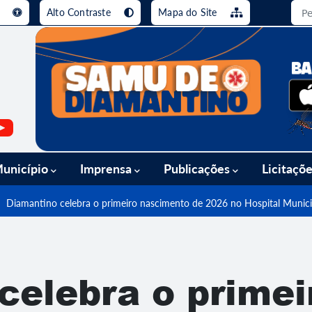
e
Alto Contraste
Mapa do Site
busca [alt+3]
Ir para o rodapé [alt+4]
unicípio
Imprensa
Publicações
Licitaçõ
Diamantino celebra o primeiro nascimento de 2026 no Hospital Munici
celebra o primei