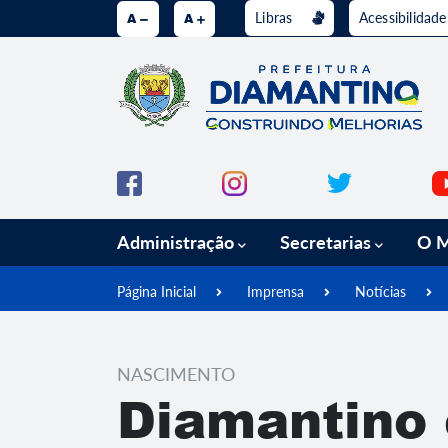
Libras
Acessibilidad
Ir para o conteúdo [alt+1]
A
A
Ir para o menu [alt+2]
Ir para a 
Administração
Secretarias
O M
Página Inicial
Imprensa
Notícias
NASCIMENTO
Diamantino 