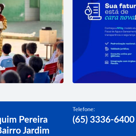
Telefone:
uim Pereira
(65) 3336-6400
airro Jardim