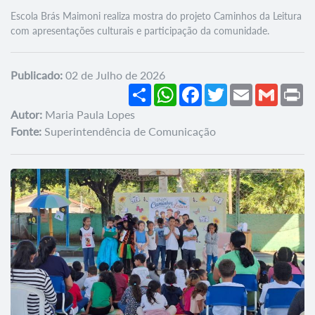
Escola Brás Maimoni realiza mostra do projeto Caminhos da Leitura
com apresentações culturais e participação da comunidade.
Publicado:
02 de Julho de 2026
Share
WhatsApp
Facebook
Twitter
Email
Gmail
Pr
Autor:
Maria Paula Lopes
Fonte:
Superintendência de Comunicação