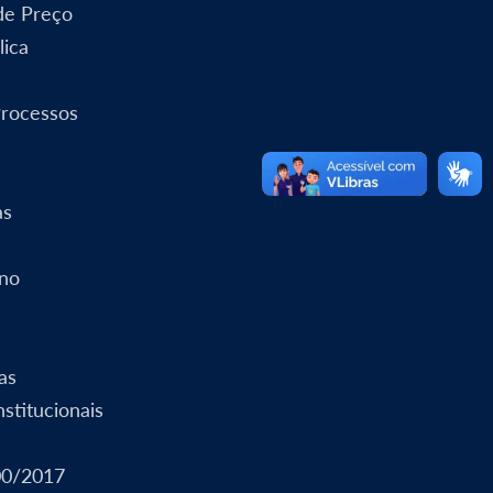
 de Preço
lica
Processos
as
rno
as
stitucionais
00/2017