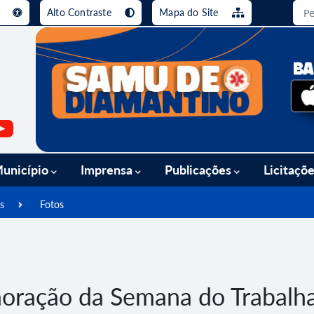
e
Alto Contraste
Mapa do Site
busca [alt+3]
Ir para o rodapé [alt+4]
unicípio
Imprensa
Publicações
Licitaçõ
s
Fotos
moração da Semana do Trabalh