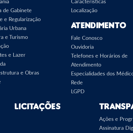
ania
Características
a de Gabinete
Localização
e e Regularização
Atendimento
ária Urbana
ra e Turismo
Fale Conosco
ação
Ouvidoria
tes e Lazer
Telefones e Horários de
nda
Atendimento
estrutura e Obras
Especialidades dos Médic
e
Rede
LGPD
Licitações
Transp
Ações e Prog
Assinatura Dig