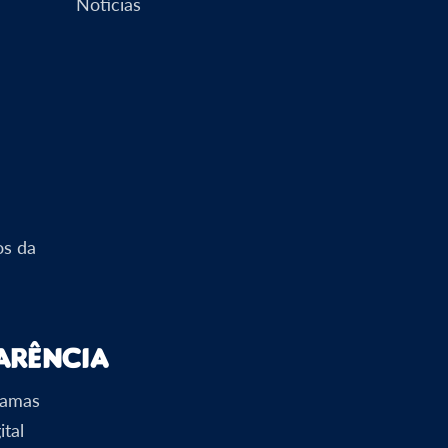
Notícias
os da
arência
ramas
ital