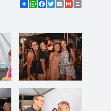
Share
WhatsApp
Facebook
Twitter
Email
Gmail
Print