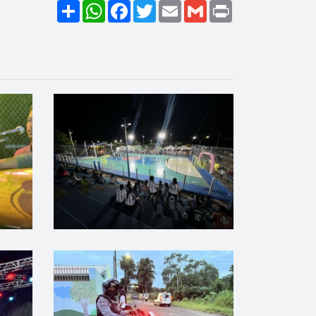
Share
WhatsApp
Facebook
Twitter
Email
Gmail
Print