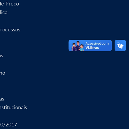
 de Preço
lica
Processos
as
rno
as
stitucionais
00/2017