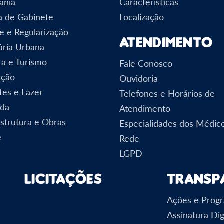
ania
Características
a de Gabinete
Localização
e e Regularização
Atendimento
ária Urbana
ra e Turismo
Fale Conosco
ação
Ouvidoria
tes e Lazer
Telefones e Horários de
nda
Atendimento
estrutura e Obras
Especialidades dos Médic
e
Rede
LGPD
Licitações
Transp
Ações e Prog
Assinatura Dig