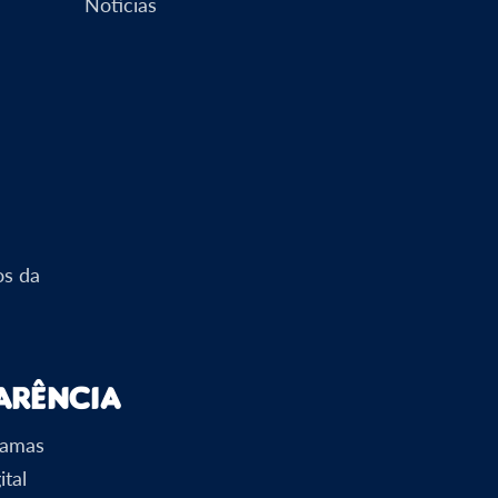
Notícias
os da
arência
ramas
ital