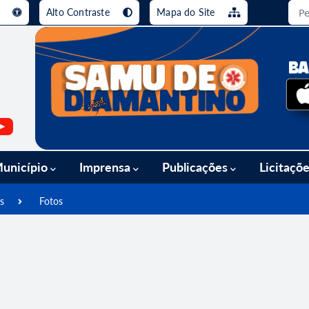
e
Alto Contraste
Mapa do Site
busca [alt+3]
Ir para o rodapé [alt+4]
unicípio
Imprensa
Publicações
Licitaçõ
s
Fotos