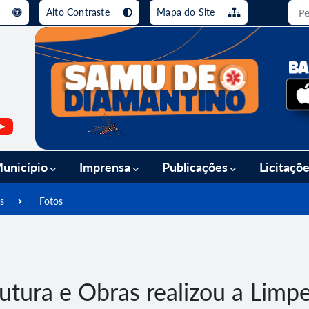
e
Alto Contraste
Mapa do Site
busca [alt+3]
Ir para o rodapé [alt+4]
unicípio
Imprensa
Publicações
Licitaçõ
s
Fotos
rutura e Obras realizou a Limp