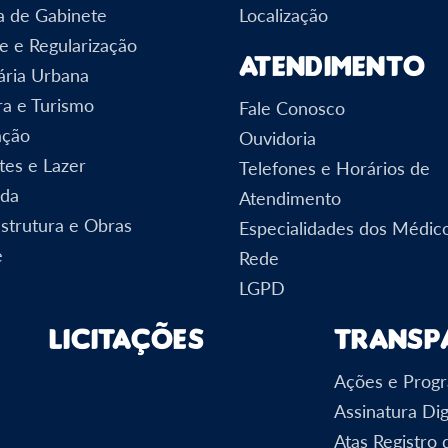
a de Gabinete
Localização
e e Regularização
Atendimento
ária Urbana
ra e Turismo
Fale Conosco
ação
Ouvidoria
tes e Lazer
Telefones e Horários de
nda
Atendimento
estrutura e Obras
Especialidades dos Médic
e
Rede
LGPD
Licitações
Transp
Ações e Prog
Assinatura Dig
Atas Registro