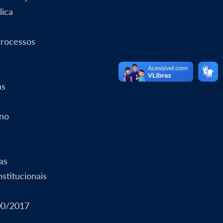
lica
Processos
as
rno
as
stitucionais
00/2017