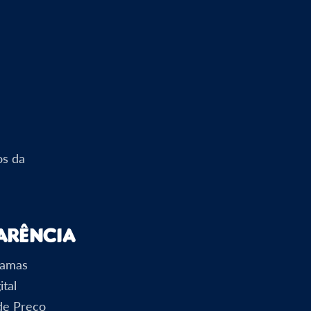
os da
arência
ramas
ital
 de Preço