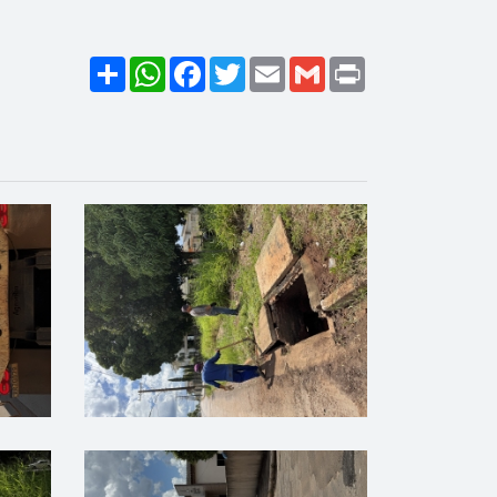
Share
WhatsApp
Facebook
Twitter
Email
Gmail
Print