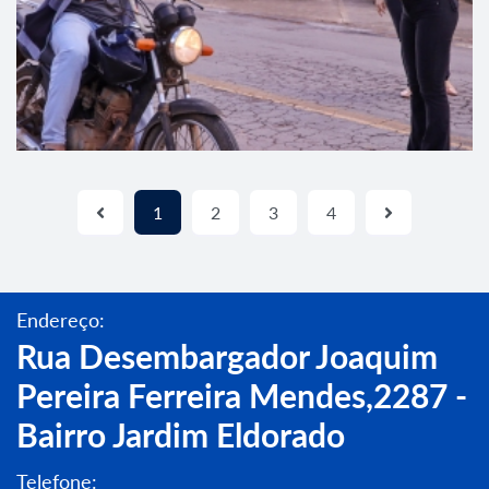
1
2
3
4
Endereço:
Rua Desembargador Joaquim
Pereira Ferreira Mendes,2287 -
Bairro Jardim Eldorado
Telefone: