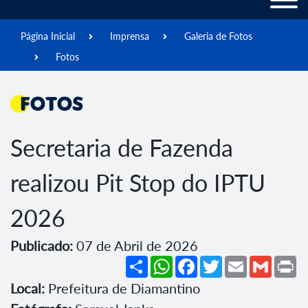
Página Inicial
Imprensa
Galeria de Fotos
Fotos
Fotos
Secretaria de Fazenda
realizou Pit Stop do IPTU
2026
Publicado:
07 de Abril de 2026
Share
WhatsApp
Facebook
Twitter
Email
Gmail
Pr
Local:
Prefeitura de Diamantino