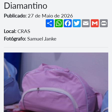
Diamantino
Publicado:
27 de Maio de 2026
Share
WhatsApp
Facebook
Twitter
Email
Gmail
Pr
Local:
CRAS
Fotógrafo:
Samuel Janke