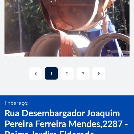
1
2
3
Endereço:
Rua Desembargador Joaquim
Pereira Ferreira Mendes,2287 -