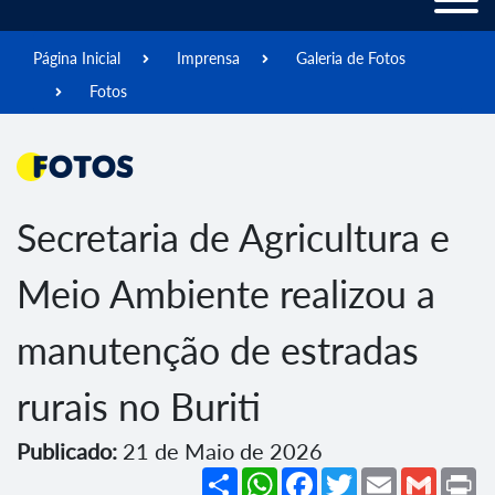
Página Inicial
Imprensa
Galeria de Fotos
Fotos
Fotos
Secretaria de Agricultura e
Meio Ambiente realizou a
manutenção de estradas
rurais no Buriti
Publicado:
21 de Maio de 2026
Share
WhatsApp
Facebook
Twitter
Email
Gmail
Pr