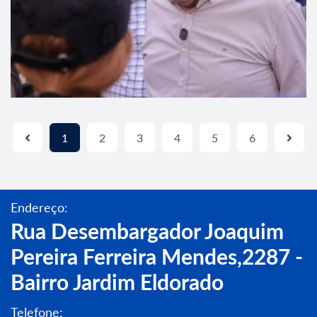
1
2
3
4
5
6
Endereço:
Rua Desembargador Joaquim
Pereira Ferreira Mendes,2287 -
Bairro Jardim Eldorado
Telefone: