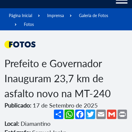
Página Inicial
Imprensa
Galeria de Fotos
Fotos
Fotos
Prefeito e Governador
Inauguram 23,7 km de
asfalto novo na MT-240
Publicado:
17 de Setembro de 2025
Share
WhatsApp
Facebook
Twitter
Email
Gmail
Pr
Local:
Diamantino