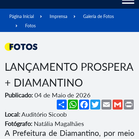
Página Inicial
Imprensa
Galeria de Fotos
Fotos
Fotos
LANÇAMENTO PROSPERA
+ DIAMANTINO
Publicado:
04 de Maio de 2026
Share
WhatsApp
Facebook
Twitter
Email
Gmail
Pr
Local:
Auditório Sicoob
Fotógrafo:
Natália Magalhães
A Prefeitura de Diamantino, por meio