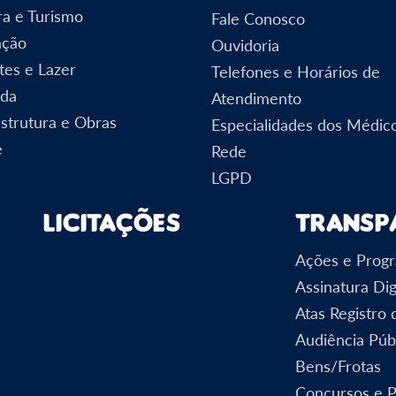
ra e Turismo
Fale Conosco
ação
Ouvidoria
tes e Lazer
Telefones e Horários de
nda
Atendimento
estrutura e Obras
Especialidades dos Médic
e
Rede
LGPD
Licitações
Transp
Ações e Prog
Assinatura Dig
Atas Registro
Audiência Púb
Bens/Frotas
Concursos e 