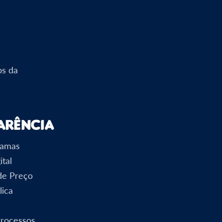
os da
arência
ramas
ital
 de Preço
lica
Processos