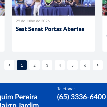
29 de Julho de 2026
Sest Senat Portas Abertas
1
2
3
4
5
6
Telefone:
uim Pereira
(65) 3336-6400
airro Jardim