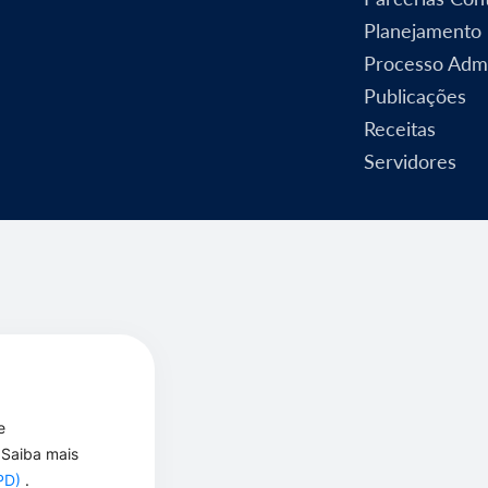
Planejamento
Processo Admi
Publicações
Receitas
Servidores
e
 Saiba mais
GPD)
.