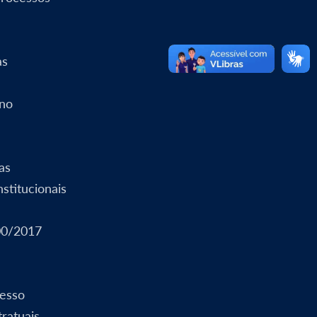
as
rno
as
stitucionais
00/2017
esso
ratuais