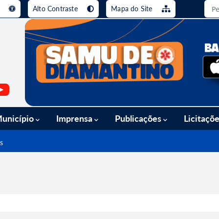
e
Alto Contraste
Mapa do Site
busca [alt+3]
Ir para o rodapé [alt+4]
unicípio
Imprensa
Publicações
Licitaçõ
s