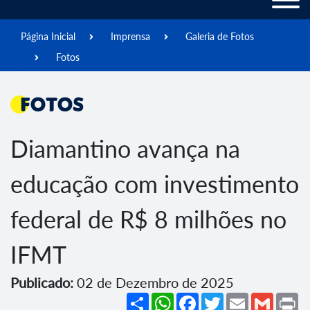
Página Inicial
Imprensa
Galeria de Fotos
Fotos
Fotos
Diamantino avança na
educação com investimento
federal de R$ 8 milhões no
IFMT
Publicado:
02 de Dezembro de 2025
Share
WhatsApp
Facebook
Twitter
Email
Gmail
Pr