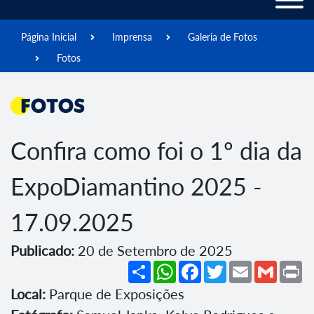
Página Inicial
Imprensa
Galeria de Fotos
Fotos
Fotos
Confira como foi o 1º dia da
ExpoDiamantino 2025 -
17.09.2025
Publicado:
20 de Setembro de 2025
Share
WhatsApp
Facebook
Twitter
Email
Gmail
Pr
Local:
Parque de Exposições