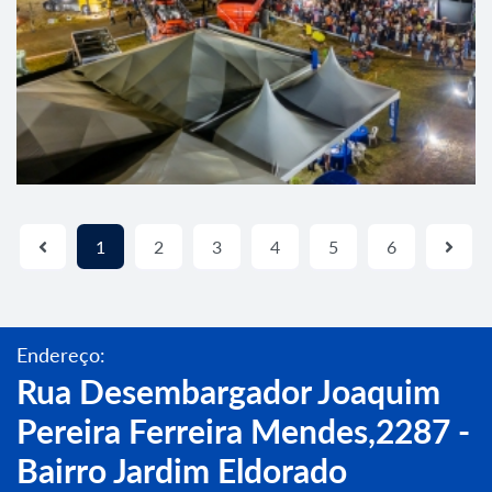
1
2
3
4
5
6
Endereço:
Rua Desembargador Joaquim
Pereira Ferreira Mendes,2287 -
Bairro Jardim Eldorado