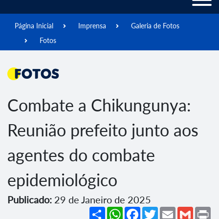
Página Inicial
Imprensa
Galeria de Fotos
Fotos
Fotos
Combate a Chikungunya:
Reunião prefeito junto aos
agentes do combate
epidemiológico
Publicado:
29 de Janeiro de 2025
Share
WhatsApp
Facebook
Twitter
Email
Gmail
Pr