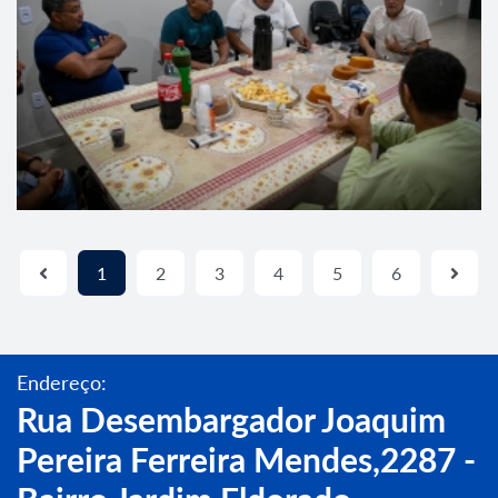
1
2
3
4
5
6
Endereço:
Rua Desembargador Joaquim
Pereira Ferreira Mendes,2287 -