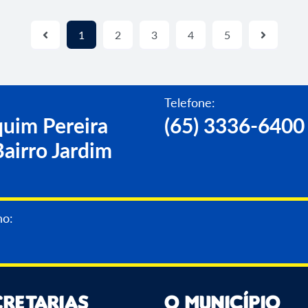
1
2
3
4
5
Telefone:
uim Pereira
(65) 3336-6400
airro Jardim
no:
cretarias
O Município