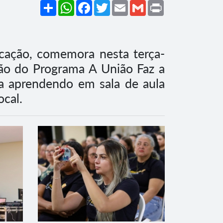
Share
WhatsApp
Facebook
Twitter
Email
Gmail
Print
ucação, comemora nesta terça-
ção do Programa A União Faz a
a aprendendo em sala de aula
ocal.