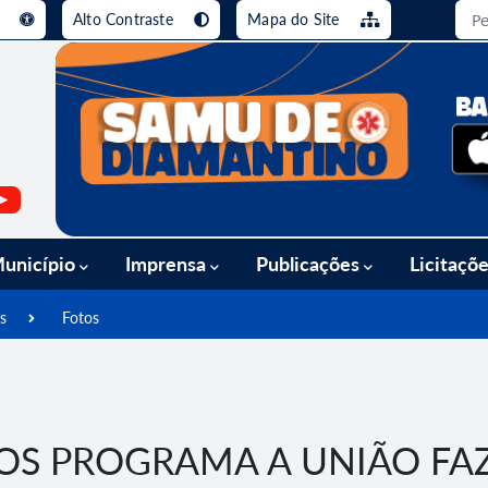
e
Alto Contraste
Mapa do Site
busca [alt+3]
Ir para o rodapé [alt+4]
unicípio
Imprensa
Publicações
Licitaçõ
s
Fotos
OS PROGRAMA A UNIÃO FAZ