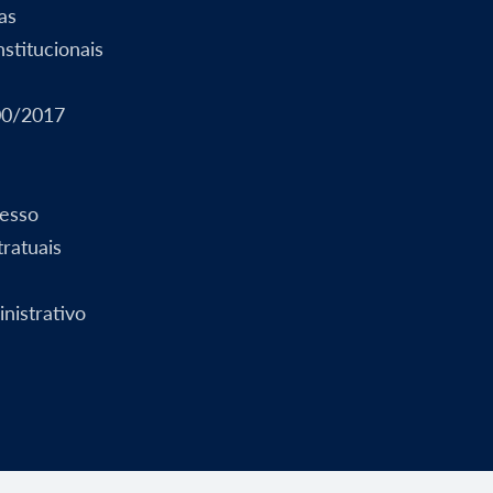
as
stitucionais
00/2017
esso
ratuais
nistrativo