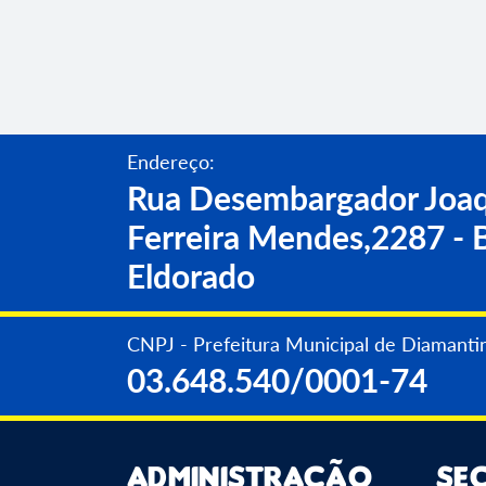
Endereço:
Rua Desembargador Joaq
Ferreira Mendes,2287 - B
Eldorado
CNPJ - Prefeitura Municipal de Diamanti
03.648.540/0001-74
Administração
Se