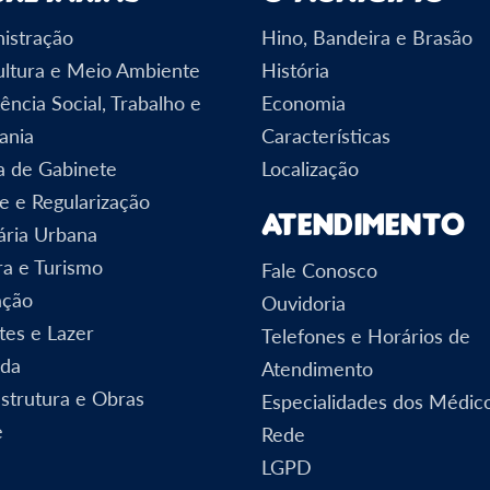
istração
Hino, Bandeira e Brasão
ultura e Meio Ambiente
História
ência Social, Trabalho e
Economia
ania
Características
a de Gabinete
Localização
e e Regularização
Atendimento
ária Urbana
ra e Turismo
Fale Conosco
ação
Ouvidoria
tes e Lazer
Telefones e Horários de
nda
Atendimento
estrutura e Obras
Especialidades dos Médic
e
Rede
LGPD