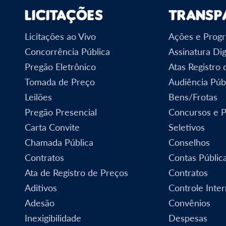
Licitações
Transp
Licitações ao Vivo
Ações e Prog
Concorrência Pública
Assinatura Dig
Pregão Eletrônico
Atas Registro
Tomada de Preço
Audiência Púb
Leilões
Bens/Frotas
Pregão Presencial
Concursos e 
Carta Convite
Seletivos
Chamada Pública
Conselhos
Contratos
Contas Públic
Ata de Registro de Preços
Contratos
Aditivos
Controle Inte
Adesão
Convênios
Inexigibilidade
Despesas