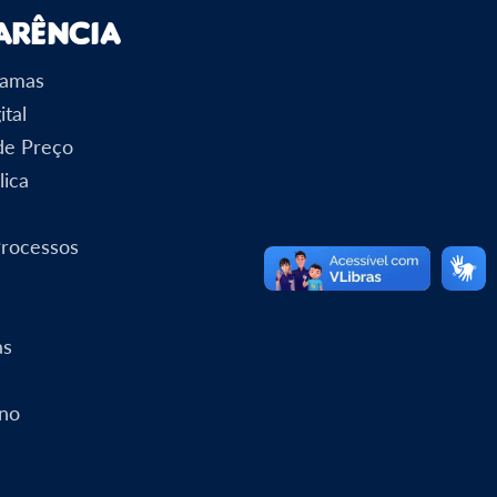
arência
ramas
ital
 de Preço
lica
Processos
as
rno